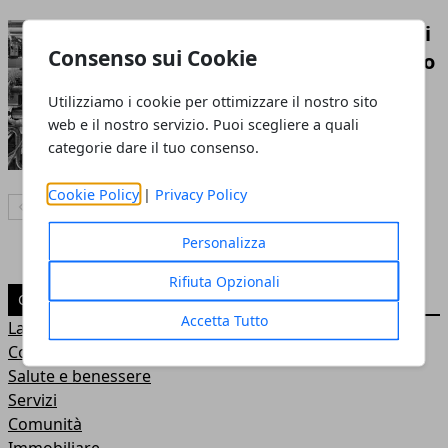
Chiller industriali: di cosa si
Consenso sui Cookie
tratta e che funzione hanno
15 nov 2022
Utilizziamo i cookie per ottimizzare il nostro sito
web e il nostro servizio. Puoi scegliere a quali
categorie dare il tuo consenso.
Cookie Policy
|
Privacy Policy
Articolo Precedente
Articolo Successivo
Personalizza
Rifiuta Opzionali
CATEGORIE
Accetta Tutto
Lavoro
Corsi e Lezioni
Salute e benessere
Servizi
Comunità