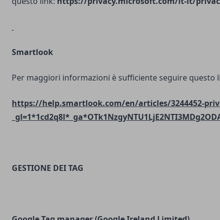
questo link:
https://privacy.microsoft.com/it-it/priv
Smartlook
Per maggiori informazioni è sufficiente seguire questo l
https://help.smartlook.com/en/articles/3244452-priv
_gl=1*1cd2q8l*_ga*OTk1NzgyNTU1LjE2NTI3MDg2O
GESTIONE DEI TAG
Google Tag manager (Google Ireland Limited)