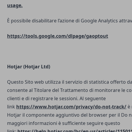
usage.
È possibile disabilitare l’azione di Google Analytics attrav
https://tools.google.com/dlpage/gaoptout
Hotjar (Hotjar Ltd)
Questo Sito web utilizza il servizio di statistica offerto d
consente al Titolare del Trattamento di monitorare le co
clienti e di registrare le sessioni. Al seguente
link
https://www.hotjar.com/privacy/do-not-track/
è 
Hotjar il componente aggiuntivo del browser per il Do n
maggiori informazioni è sufficiente seguire questo
link:
https://help.hotjar.com/hc/en-us/articles/11501