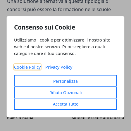
Una soluzione alternativa a questa tipologia di
concorsi può essere la formazione nelle scuole
militari delle forze armate, a cui si accede sempre
attraverso un bando annuale del
Ministero della
Consenso sui Cookie
Difesa
.
Utilizziamo i cookie per ottimizzare il nostro sito
web e il nostro servizio. Puoi scegliere a quali
categorie dare il tuo consenso.
Cookie Policy
|
Privacy Policy
Facebook
Twitter
Whatsapp
Personalizza
Rifiuta Opzionali
Accetta Tutto
Articolo Precedente
Articolo Successivo
Dove vendere e acquistare
Disturbo bipolare: cos’è,
Rolex a Roma
sintomi e come affrontarlo