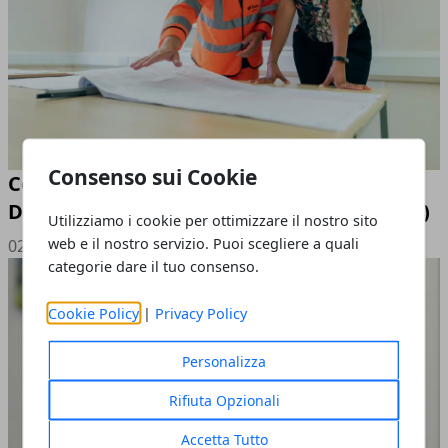
Consenso sui Cookie
Comprensione e Implementazione del
Documento di Valutazione dei Rischi (DVR)
Utilizziamo i cookie per ottimizzare il nostro sito
web e il nostro servizio. Puoi scegliere a quali
02/05/2024
categorie dare il tuo consenso.
Cookie Policy
|
Privacy Policy
Personalizza
Rifiuta Opzionali
Accetta Tutto