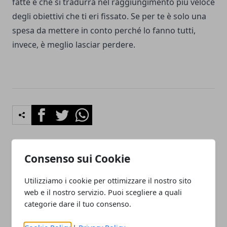
fatte e che si tradurrà nel raggiungimento più veloce
degli obiettivi che ti eri fissato. Se per te è solo una
spesa da mettere in conto perché lo fanno tutti,
invece, è meglio lasciar perdere.
Facebook
Twitter
Whatsapp
Consenso sui Cookie
Articolo Precedente
Articolo Successivo
Come scegliere la doccia
Perché tante persone si
Utilizziamo i cookie per ottimizzare il nostro sito
per il proprio bagno
rivolgono ad un compro
web e il nostro servizio. Puoi scegliere a quali
oro
categorie dare il tuo consenso.